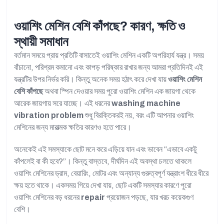
ওয়াশিং মেশিন বেশি কাঁপছে? কারণ, ক্ষতি ও
স্থায়ী সমাধান
বর্তমান সময়ে প্রায় প্রতিটি বাসাতেই ওয়াশিং মেশিন একটি অপরিহার্য যন্ত্র। সময়
বাঁচানো, পরিশ্রম কমানো এবং কাপড় পরিষ্কার রাখার জন্য আমরা প্রতিদিনই এই
যন্ত্রটির উপর নির্ভর করি। কিন্তু অনেক সময় হঠাৎ করে দেখা যায়
ওয়াশিং মেশিন
বেশি কাঁপছে
অথবা স্পিন দেওয়ার সময় পুরো ওয়াশিং মেশিন এক জায়গা থেকে
আরেক জায়গায় সরে যাচ্ছে। এই ধরনের
washing machine
vibration problem
শুধু বিরক্তিকরই নয়, বরং এটি আপনার ওয়াশিং
মেশিনের জন্য মারাত্মক ক্ষতির কারণও হতে পারে।
অনেকেই এই সমস্যাকে ছোট মনে করে এড়িয়ে যান এবং ভাবেন “এভাবে একটু
কাঁপলেই বা কী হবে?”। কিন্তু বাস্তবে, দীর্ঘদিন এই অবস্থা চলতে থাকলে
ওয়াশিং মেশিনের ড্রাম, বেয়ারিং, মোটর এবং অন্যান্য গুরুত্বপূর্ণ যন্ত্রাংশ ধীরে ধীরে
ক্ষয় হতে থাকে। একসময় গিয়ে দেখা যায়, ছোট একটি সমস্যার কারণে পুরো
ওয়াশিং মেশিনের বড় ধরনের
repair
প্রয়োজন পড়ছে, যার খরচ কয়েকগুণ
বেশি।