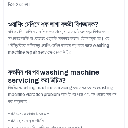
দিকে যেতে হয়।
ওয়াশিং মেশিনে শক লাগা কতটা বিপজ্জনক?
যদি ওয়াশিং মেশিনে হাত দিলে শক লাগে, তাহলে এটি অত্যন্ত বিপজ্জনক।
সাধারণত আর্থিং বা ভেতরের ওয়্যারিং সমস্যার কারণে এই অবস্থা হয়। এই
পরিস্থিতিতে অবিলম্বে ওয়াশিং মেশিন ব্যবহার বন্ধ করে দ্রুত washing
machine repair service নেওয়া উচিত।
কতদিন পর পর washing machine
servicing করা উচিত?
নিয়মিত washing machine servicing করলে বড় ধরনের washing
machine vibration problem আগেই ধরা পড়ে এবং কম খরচেই সমাধান
করা সম্ভব হয়।
প্রতি ৬ মাসে সাধারণ চেকআপ
প্রতি ১২ মাসে ফুল সার্ভিস
এতে আপনার ওয়াশিং মেশিনের আয়ু অনেক বেড়ে যায়।