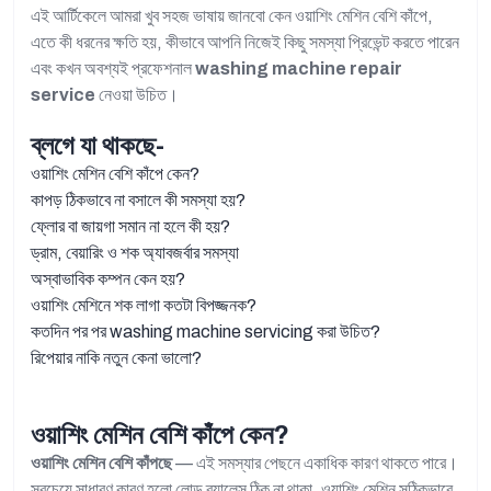
এই আর্টিকেলে আমরা খুব সহজ ভাষায় জানবো কেন ওয়াশিং মেশিন বেশি কাঁপে,
এতে কী ধরনের ক্ষতি হয়, কীভাবে আপনি নিজেই কিছু সমস্যা প্রিভেন্ট করতে পারেন
এবং কখন অবশ্যই প্রফেশনাল
washing machine repair
service
নেওয়া উচিত।
ব্লগে যা থাকছে-
ওয়াশিং মেশিন বেশি কাঁপে কেন?
কাপড় ঠিকভাবে না বসালে কী সমস্যা হয়?
ফ্লোর বা জায়গা সমান না হলে কী হয়?
ড্রাম, বেয়ারিং ও শক অ্যাবজর্বার সমস্যা
অস্বাভাবিক কম্পন কেন হয়?
ওয়াশিং মেশিনে শক লাগা কতটা বিপজ্জনক?
কতদিন পর পর washing machine servicing করা উচিত?
রিপেয়ার নাকি নতুন কেনা ভালো?
ওয়াশিং মেশিন বেশি কাঁপে কেন?
ওয়াশিং মেশিন বেশি কাঁপছে
— এই সমস্যার পেছনে একাধিক কারণ থাকতে পারে।
সবচেয়ে সাধারণ কারণ হলো লোড ব্যালেন্স ঠিক না থাকা, ওয়াশিং মেশিন সঠিকভাবে